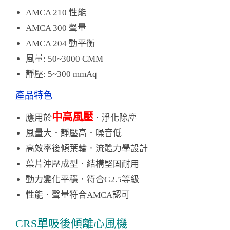
AMCA 210 性能
AMCA 300 聲量
AMCA 204 動平衡
風量: 50~3000 CMM
靜壓: 5~300 mmAq
產品特色
中高風壓
應用於
．淨化除塵
風量大．靜壓高．噪音低
高效率後傾葉輪．流體力學設計
葉片沖壓成型．結構堅固耐用
動力變化平穩．符合G2.5等級
性能．聲量符合AMCA認可
CRS單吸後傾離心風機