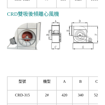
CRD雙吸後傾離心風機
型號
機型
A
B
C
CRD-315
2#
420
340
520