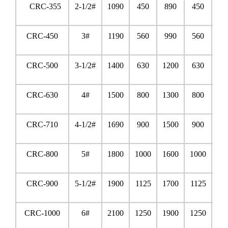
CRC-355
2-1/2#
1090
450
890
450
12
CRC-450
3#
1190
560
990
560
13
CRC-500
3-1/2#
1400
630
1200
630
15
CRC-630
4#
1500
800
1300
800
16
CRC-710
4-1/2#
1690
900
1500
900
18
CRC-800
5#
1800
1000
1600
1000
19
CRC-900
5-1/2#
1900
1125
1700
1125
20
CRC-1000
6#
2100
1250
1900
1250
22