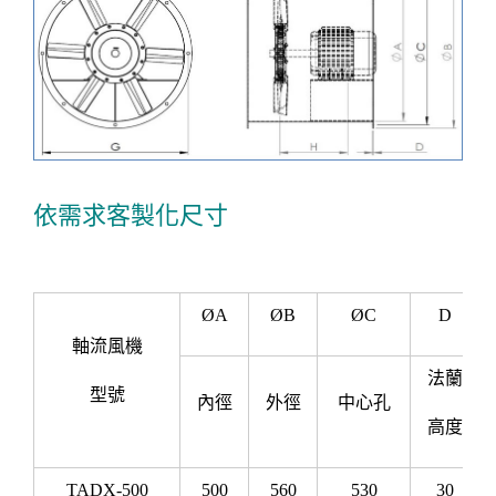
依需求客製化尺寸
ØA
ØB
ØC
D
軸流風機
法蘭
型號
內徑
外徑
中心孔
高度
TADX-500
500
560
530
30