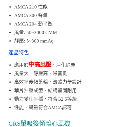
AMCA 210 性能
AMCA 300 聲量
AMCA 204 動平衡
風量: 50~3000 CMM
靜壓: 5~300 mmAq
產品特色
中高風壓
應用於
．淨化除塵
風量大．靜壓高．噪音低
高效率後傾葉輪．流體力學設計
葉片沖壓成型．結構堅固耐用
動力變化平穩．符合G2.5等級
性能．聲量符合AMCA認可
CRS單吸後傾離心風機