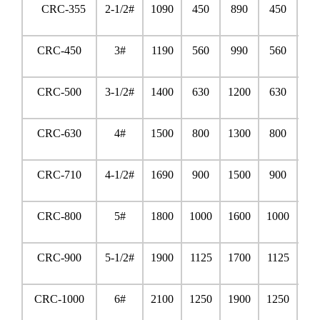
CRC-355
2-1/2#
1090
450
890
450
12
CRC-450
3#
1190
560
990
560
13
CRC-500
3-1/2#
1400
630
1200
630
15
CRC-630
4#
1500
800
1300
800
16
CRC-710
4-1/2#
1690
900
1500
900
18
CRC-800
5#
1800
1000
1600
1000
19
CRC-900
5-1/2#
1900
1125
1700
1125
20
CRC-1000
6#
2100
1250
1900
1250
22