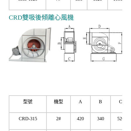
CRD雙吸後傾離心風機
型號
機型
A
B
C
CRD-315
2#
420
340
520