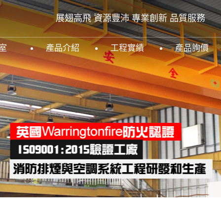
展翅高飛 資源豐沛
專業創新 品質服務
室
產品介紹
工程實績
產品詢價